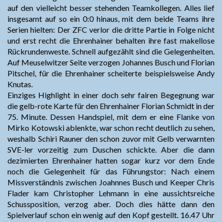
auf den vielleicht besser stehenden Teamkollegen. Alles lief
insgesamt auf so ein 0:0 hinaus, mit dem beide Teams ihre
Serien hielten: Der ZFC verlor die dritte Partie in Folge nicht
und erst recht die Ehrenhainer behalten ihre fast makellose
Rückrundenweste. Schnell aufgezählt sind die Gelegenheiten.
Auf Meuselwitzer Seite verzogen Johannes Busch und Florian
Pitschel, für die Ehrenhainer scheiterte beispielsweise Andy
Knutas.
Einziges Highlight in einer doch sehr fairen Begegnung war
die gelb-rote Karte für den Ehrenhainer Florian Schmidt in der
75. Minute. Dessen Handspiel, mit dem er eine Flanke von
Mirko Kotowski ablenkte, war schon recht deutlich zu sehen,
weshalb Schiri Rauner den schon zuvor mit Gelb verwarnten
SVE-ler vorzeitig zum Duschen schickte. Aber die dann
dezimierten Ehrenhainer hatten sogar kurz vor dem Ende
noch die Gelegenheit für das Führungstor: Nach einem
Missverständnis zwischen Joahnnes Busch und Keeper Chris
Flader kam Christopher Lehmann in eine aussichtsreiche
Schussposition, verzog aber. Doch dies hätte dann den
Spielverlauf schon ein wenig auf den Kopf gestellt. 16.47 Uhr