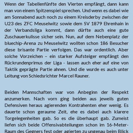
Wenn der Tabellenfünfte den Vierten empfängt, dann kann
man von einem Spitzenspiel sprechen. Und wenn es dabei wie
am Sonnabend auch noch zu einem Kreisderby zwischen der
U23 des ZFC Meuselwitz sowie dem SV 1879 Ehrenhain in
der Verbandsliga kommt, dann dürfte auch eine gute
Zuschauerkulisse sicher sein. Nun, auf dem Nebenplatz der
bluechip-Arena zu Meuselwitz wollten schon 186 Besucher
diese brisante Partie verfolgen. Das war ordentlich. Aber
solche Vorzeichen – ein starker Aufsteiger empfängt den
Rückrundenprimus der Liga - lassen auch eher auf eine von
Taktik geprägte Partie ahnen. Und die wurde es auch unter
Leitung von Schiedsrichter Marcel Rauner.
Beiden Mannschaften war von Anbeginn der Respekt
anzumerken. Nach vorn ging beiden aus jeweils guten
Defensiven heraus agierenden Kontrahenten eher wenig. Es
dauerte schon geraume Zeit, ehe es dabei auch klarere
Torgelegenheiten gab. So es die überhaupt gab. Zumeist
liefen sich beide Offensivabteilungen schon im 16-Meter-
Raum des Gegners fest oder agierten zu ungenau beim Blick